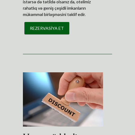
istərsə də tətildə olsanız da, otelimiz
rahatlıq və geniş çeşidli imkanların
mükəmməl birləşməsini təklif edir.
REZERVASİYA ET