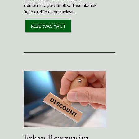
xidmətini təşkil etmək və təsdiqləmək
üçün otel ilə əlaqə saxlayın.
REZERVASİYA ET
Erkən Rezervasiya