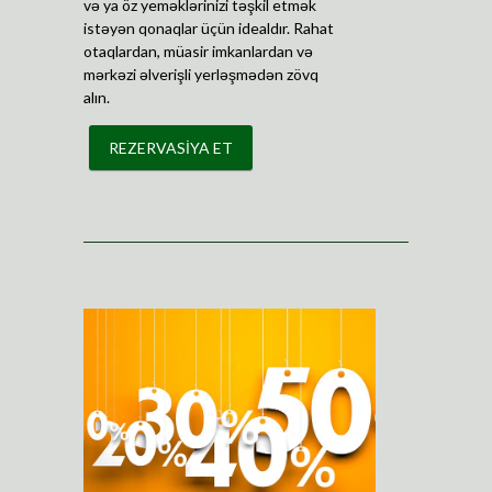
və ya öz yeməklərinizi təşkil etmək
istəyən qonaqlar üçün idealdır. Rahat
otaqlardan, müasir imkanlardan və
mərkəzi əlverişli yerləşmədən zövq
alın.
REZERVASİYA ET