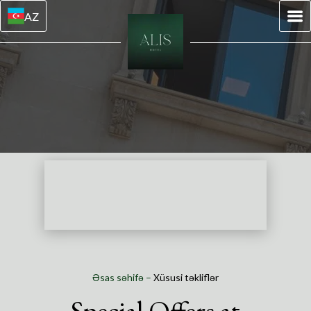
AZ
Əsas səhifə
–
Xüsusi təkliflər