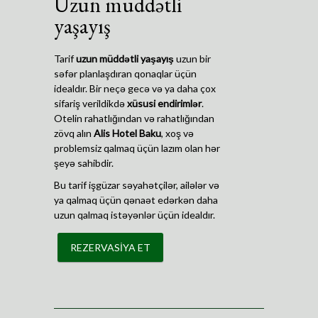
Uzun müddətli
yaşayış
Tarif
uzun müddətli yaşayış
uzun bir
səfər planlaşdıran qonaqlar üçün
idealdır. Bir neçə gecə və ya daha çox
sifariş verildikdə
xüsusi endirimlər
.
Otelin rahatlığından və rahatlığından
zövq alın
Alis Hotel Baku
, xoş və
problemsiz qalmaq üçün lazım olan hər
şeyə sahibdir.
Bu tarif işgüzar səyahətçilər, ailələr və
ya qalmaq üçün qənaət edərkən daha
uzun qalmaq istəyənlər üçün idealdır.
REZERVASİYA ET