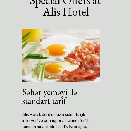
Special Offers at
Alis Hotel
Səhər yeməyi ilə
standart tarif
Alis Hotel, dörd ulduzlu xidməti, şık
interyeri və qonaqpərvər atmosferi ilə
tanınan müasir bir oteldir. İstər işdə,