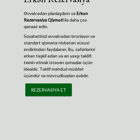
Əvvəlcədən planlaşdırın və
Erkən
Rezervasiya Qiyməti
ilə daha çox
qənaət edin.
Səyahətinizi əvvəlcədən bronlayın və
standart qiymətə nisbətən xüsusi
endirimdən faydalanın. Bu, səfərlərini
erkən təşkil edən və ən yaxşı təklifi
təmin etmək istəyən qonaqlar üçün
idealdır. Təklif məhdud müddət
üçündür və mövcudluqdan asılıdır.
REZERVASİYA ET