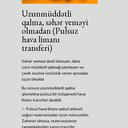
Uzunmüddətli
qalma, səhər yeməyi
olmadan (Pulsuz
hava limanı
transferi)
Səhər yeməyi daxil olmayan, daha
uzun müddətli qalmağı planlayan və
çevik seçimə üstünlük verən qonaqlar
üçün idealdır.
Bu xüsusi uzunmüddətli qalma
qiymətinə pulsuz bir istiqamətli hava
limanı transferi daxildir.
✨ Pulsuz hava limanı qəbul xidməti
uyğun rezervasiyalar üçün mövcuddur.
Zəhmət olmasa, rezervasiyanızı
tamamladıqdan sonra transfer