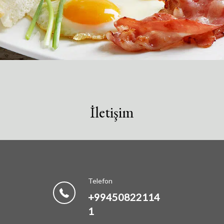
Kahvaltı ile Standart Fiyat
İletişim
Günlük açık büfe kahvaltı dahil Standart
Fiyatımızla Alis Hotel'de konforlu bir
konaklamanın keyfini çıkarın. Bu fiyat, ...
Telefon
ŞIMDI
+99450822114
REZERVASYON YAP
1